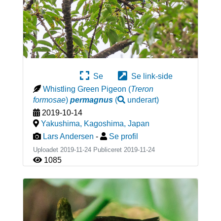
Se
Se link-side
Whistling Green Pigeon
(
Treron
formosae
)
permagnus
(
underart
)
2019-10-14
Yakushima, Kagoshima
,
Japan
Lars Andersen
-
Se profil
Uploadet 2019-11-24 Publiceret
2019-11-24
1085