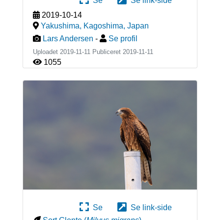
Se
Se link-side
2019-10-14
Yakushima, Kagoshima
,
Japan
Lars Andersen
-
Se profil
Uploadet 2019-11-11 Publiceret
2019-11-11
1055
Se
Se link-side