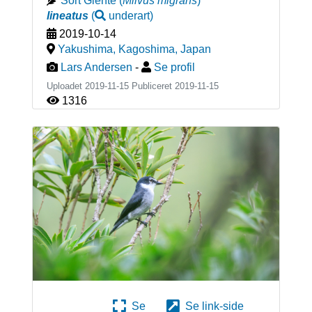
Sort Glente
(
Milvus migrans
)
lineatus
(
underart
)
2019-10-14
Yakushima, Kagoshima
,
Japan
Lars Andersen
-
Se profil
Uploadet 2019-11-15 Publiceret
2019-11-15
1316
Se
Se link-side