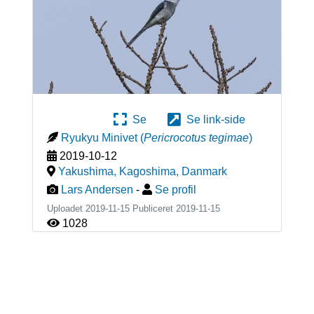
Se
Se link-side
Ryukyu Minivet
(
Pericrocotus tegimae
)
2019-10-12
Yakushima, Kagoshima
,
Danmark
Lars Andersen
-
Se profil
Uploadet 2019-11-15 Publiceret
2019-11-15
1028