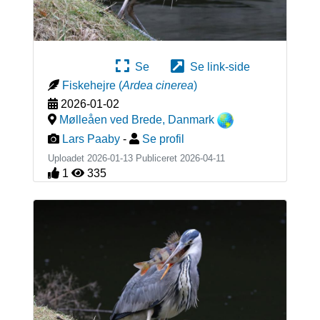
Se
Se link-side
Fiskehejre
(
Ardea cinerea
)
2026-01-02
Mølleåen ved Brede
,
Danmark
Lars Paaby
-
Se profil
Uploadet 2026-01-13 Publiceret
2026-04-11
1
335