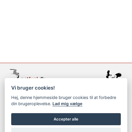
Vi bruger cookies!
support@netfugl.dk
Hej, denne hjemmeside bruger cookies til at forbedre
din brugeroplevelse.
Lad mig vælge
copyright © 2002-2023
Accepter alle