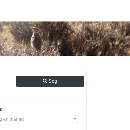
Søg
d
g en måned