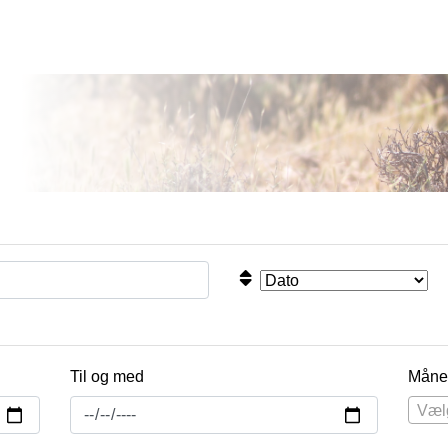
Til og med
Måne
Væl