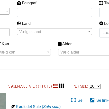
Fotograf
Tit
Land
Lo
Vælg et land
Køn
Alder
Vælg køn
Vælg alder
SØGERESULTATER (1 FOTO)
PER SIDE:
Se
Se link
Rødfodet Sule
(
Sula sula
)