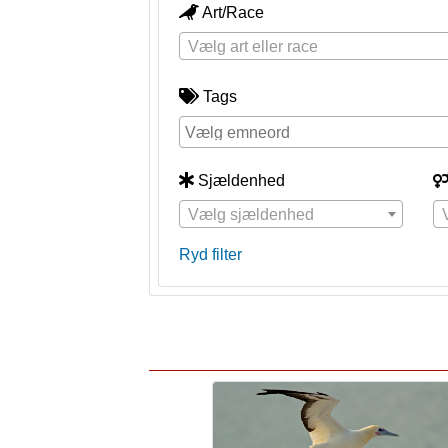
Art/Race
Vælg art eller race
Tags
Sjældenhed
Vælg sjældenhed
Ryd filter