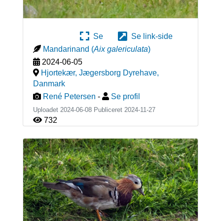
Se
Se link-side
Mandarinand
(
Aix galericulata
)
2024-06-05
Hjortekær, Jægersborg Dyrehave
,
Danmark
René Petersen
-
Se profil
Uploadet 2024-06-08 Publiceret
2024-11-27
732