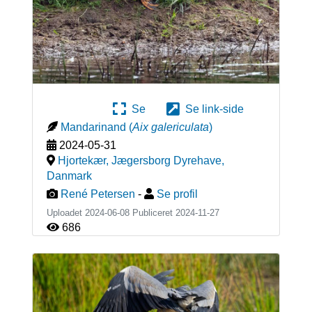
Se
Se link-side
Mandarinand
(
Aix galericulata
)
2024-05-31
Hjortekær, Jægersborg Dyrehave
,
Danmark
René Petersen
-
Se profil
Uploadet 2024-06-08 Publiceret
2024-11-27
686