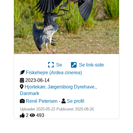
Se
Se link-side
Fiskehejre
(
Ardea cinerea
)
2023-06-14
Hjortekær, Jægersborg Dyrehave.
,
Danmark
René Petersen
-
Se profil
Uploadet 2025-05-22 Publiceret
2025-08-26
2
493