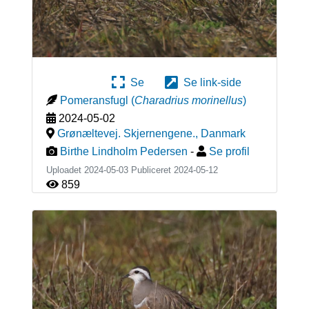
Se
Se link-side
Pomeransfugl
(
Charadrius morinellus
)
2024-05-02
Grønæltevej. Skjernengene.
,
Danmark
Birthe Lindholm Pedersen
-
Se profil
Uploadet 2024-05-03 Publiceret
2024-05-12
859