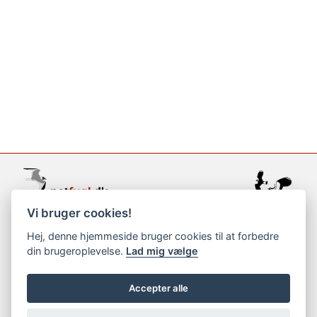
Vi bruger cookies!
support@netfugl.dk
Hej, denne hjemmeside bruger cookies til at forbedre
din brugeroplevelse.
Lad mig vælge
copyright © 2002-2023
Accepter alle