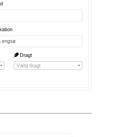
el
kation
Dragt
Vælg dragt