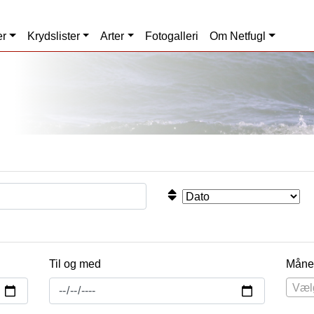
er
Krydslister
Arter
Fotogalleri
Om Netfugl
Til og med
Måne
Væl