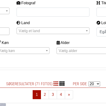
Fotograf
Tit
Land
Lo
Vælg et land
Køn
Alder
Vælg køn
Vælg alder
SØGERESULTATER (71 FOTOS)
PER SIDE:
1
2
3
4
»
Næste