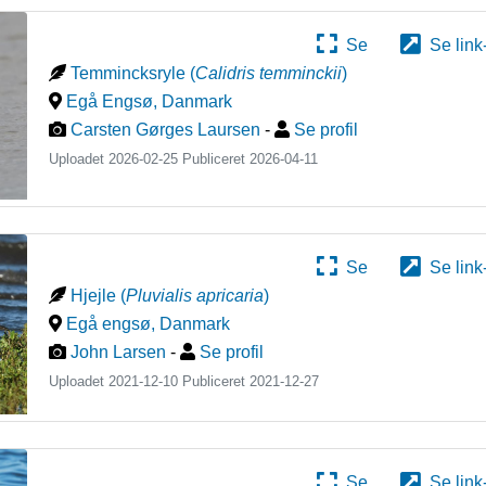
Se
Se link
Temmincksryle
(
Calidris temminckii
)
Egå Engsø
,
Danmark
Carsten Gørges Laursen
-
Se profil
Uploadet 2026-02-25 Publiceret
2026-04-11
Se
Se link
Hjejle
(
Pluvialis apricaria
)
Egå engsø
,
Danmark
John Larsen
-
Se profil
Uploadet 2021-12-10 Publiceret
2021-12-27
Se
Se link