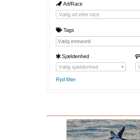
Art/Race
Vælg art eller race
Tags
Sjældenhed
Vælg sjældenhed
Ryd filter