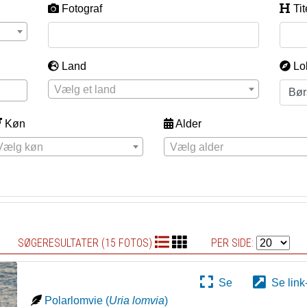
Fotograf
Tit
Land
Lo
Vælg et land
Køn
Alder
Vælg køn
Vælg alder
SØGERESULTATER (15 FOTOS)
PER SIDE:
Se
Se link
Polarlomvie
(
Uria lomvia
)