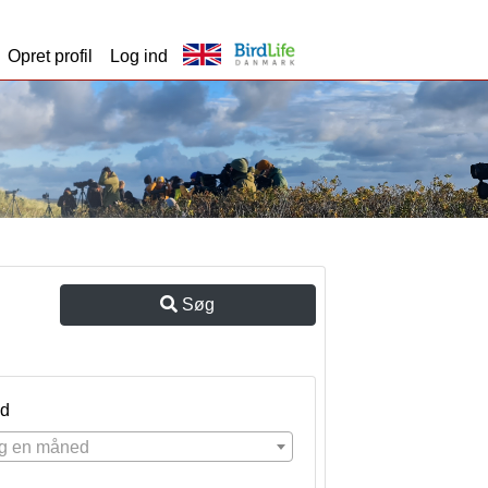
Opret profil
Log ind
Søg
d
g en måned