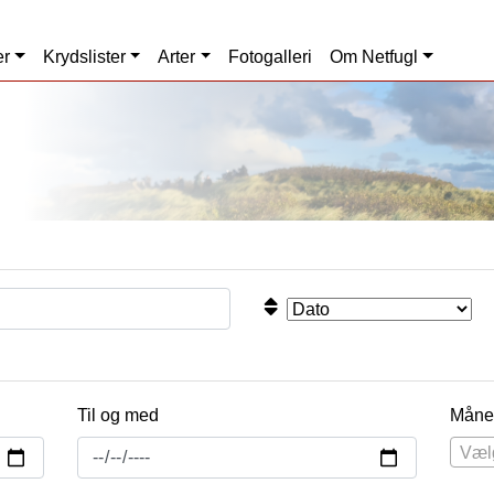
er
Krydslister
Arter
Fotogalleri
Om Netfugl
Til og med
Måne
Væl