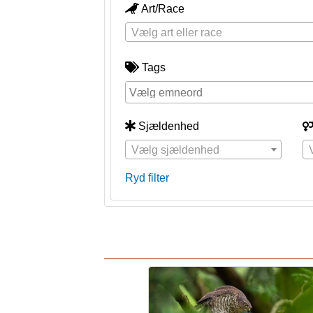
Art/Race
Vælg art eller race
Tags
Sjældenhed
Vælg sjældenhed
Ryd filter