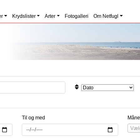
er
Krydslister
Arter
Fotogalleri
Om Netfugl
Til og med
Måne
Væl