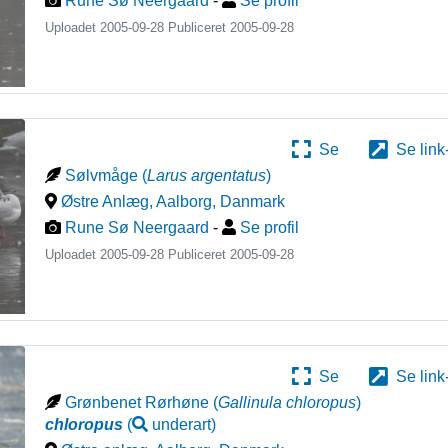
Rune Sø Neergaard
-
Se profil
Uploadet 2005-09-28 Publiceret
2005-09-28
Se
Se link
Sølvmåge
(
Larus argentatus
)
Østre Anlæg, Aalborg
,
Danmark
Rune Sø Neergaard
-
Se profil
Uploadet 2005-09-28 Publiceret
2005-09-28
Se
Se link
Grønbenet Rørhøne
(
Gallinula chloropus
)
chloropus
(
underart
)