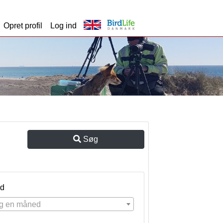
Opret profil
Log ind
Søg
d
g en måned