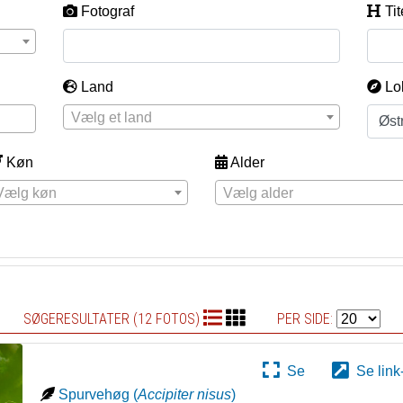
Fotograf
Tit
Land
Lo
Vælg et land
Køn
Alder
Vælg køn
Vælg alder
SØGERESULTATER (12 FOTOS)
PER SIDE:
Se
Se link
Spurvehøg
(
Accipiter nisus
)