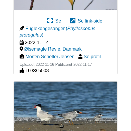
Se
Se link-side
Fuglekongesanger
(
Phylloscopus
proregulus
)
2022-11-14
Ølsemagle Revle
,
Danmark
Morten Scheller Jensen
-
Se profil
Uploadet 2022-11-16 Publiceret
2022-11-17
10
5003