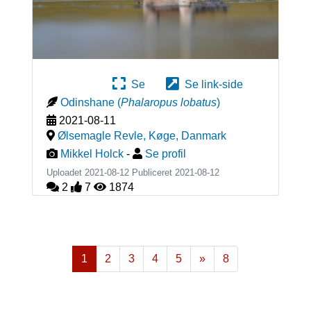
Se
Se link-side
Odinshane
(
Phalaropus lobatus
)
2021-08-11
Ølsemagle Revle, Køge
,
Danmark
Mikkel Holck
-
Se profil
Uploadet 2021-08-12 Publiceret
2021-08-12
2
7
1874
1
2
3
4
5
»
8
Næste