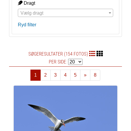
Dragt
Vælg dragt
Ryd filter
SØGERESULTATER (154 FOTOS)
PER SIDE:
1
2
3
4
5
»
8
Næste