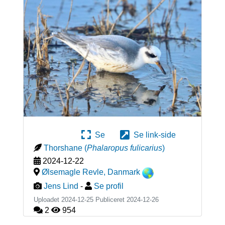
Se
Se link-side
Thorshane
(
Phalaropus fulicarius
)
2024-12-22
Ølsemagle Revle
,
Danmark
Jens Lind
-
Se profil
Uploadet 2024-12-25 Publiceret
2024-12-26
2
954