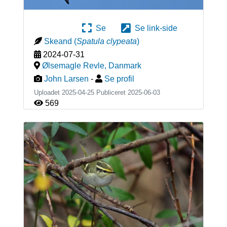
Se
Se link-side
Skeand
(
Spatula clypeata
)
2024-07-31
Ølsemagle Revle
,
Danmark
John Larsen
-
Se profil
Uploadet 2025-04-25 Publiceret
2025-06-03
569