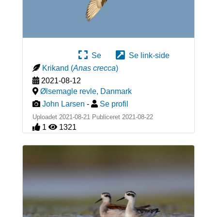
Se
Se link-side
Krikand
(
Anas crecca
)
2021-08-12
Ølsemagle revle
,
Danmark
John Larsen
-
Se profil
Uploadet 2021-08-21 Publiceret
2021-08-22
1
1321