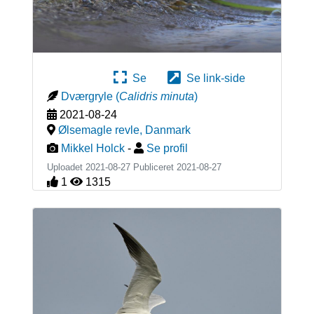
Se
Se link-side
Dværgryle
(
Calidris minuta
)
2021-08-24
Ølsemagle revle
,
Danmark
Mikkel Holck
-
Se profil
Uploadet 2021-08-27 Publiceret
2021-08-27
1
1315