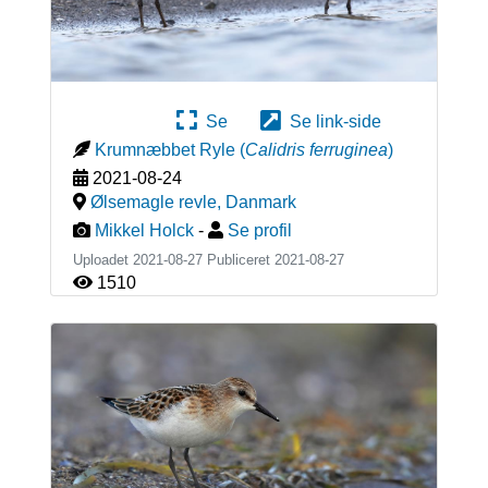
Se
Se link-side
Krumnæbbet Ryle
(
Calidris ferruginea
)
2021-08-24
Ølsemagle revle
,
Danmark
Mikkel Holck
-
Se profil
Uploadet 2021-08-27 Publiceret
2021-08-27
1510