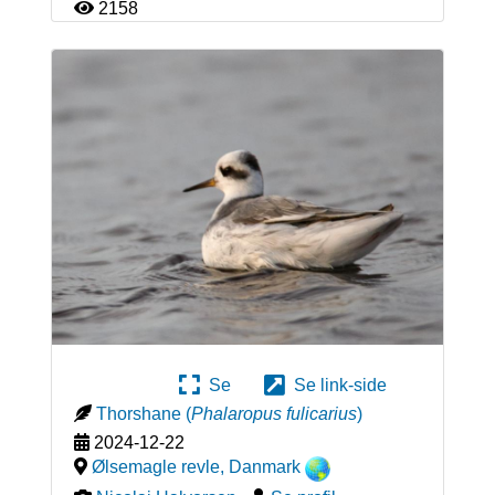
2158
Se
Se link-side
Thorshane
(
Phalaropus fulicarius
)
2024-12-22
Ølsemagle revle
,
Danmark