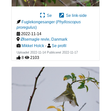
Se
Se link-side
Fuglekongesanger
(
Phylloscopus
proregulus
)
2022-11-14
Ølsemagle revle
,
Danmark
Mikkel Holck
-
Se profil
Uploadet 2022-11-14 Publiceret
2022-11-17
8
2103