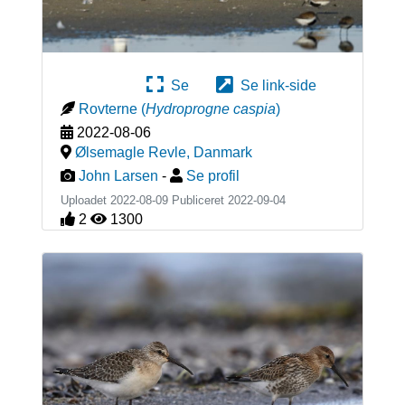
Se
Se link-side
Rovterne
(
Hydroprogne caspia
)
2022-08-06
Ølsemagle Revle
,
Danmark
John Larsen
-
Se profil
Uploadet 2022-08-09 Publiceret
2022-09-04
2
1300