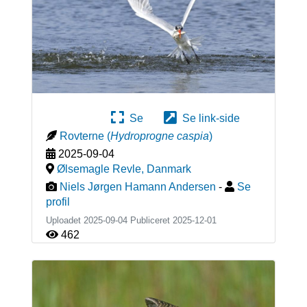
Se
Se link-side
Rovterne
(
Hydroprogne caspia
)
2025-09-04
Ølsemagle Revle
,
Danmark
Niels Jørgen Hamann Andersen
-
Se
profil
Uploadet 2025-09-04 Publiceret
2025-12-01
462