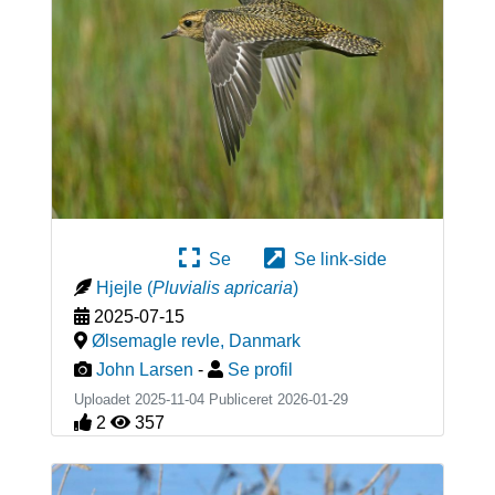
Se
Se link-side
Hjejle
(
Pluvialis apricaria
)
2025-07-15
Ølsemagle revle
,
Danmark
John Larsen
-
Se profil
Uploadet 2025-11-04 Publiceret
2026-01-29
2
357