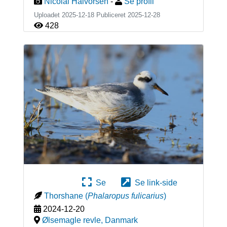
Nicolai Halvorsen
-
Se profil
Uploadet 2025-12-18 Publiceret
2025-12-28
428
Se
Se link-side
Thorshane
(
Phalaropus fulicarius
)
2024-12-20
Ølsemagle revle
,
Danmark