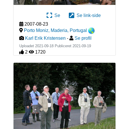
Se
Se link-side
2007-08-23
Porto Moniz, Maderia
,
Portugal
Karl Erik Kristensen
-
Se profil
Uploadet 2021-09-18 Publiceret
2021-09-19
2
1720