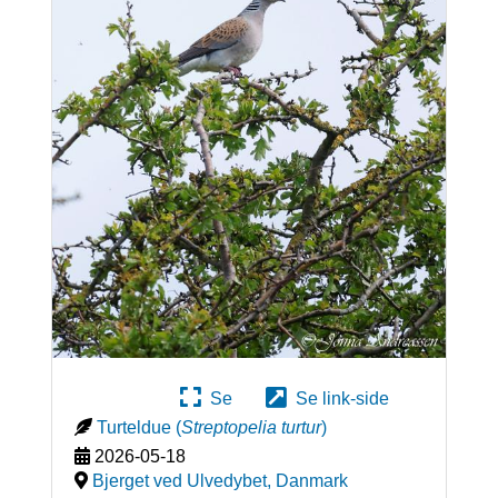
Se
Se link-side
Turteldue
(
Streptopelia turtur
)
2026-05-18
Bjerget ved Ulvedybet
,
Danmark