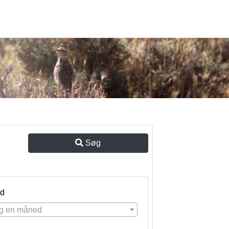
Søg
d
g en måned