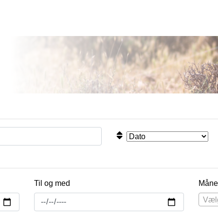
Til og med
Måne
Væl