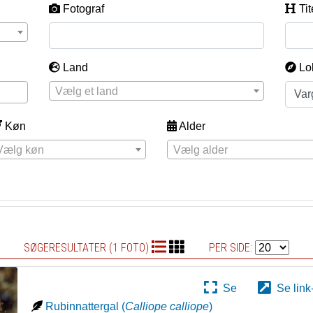
Fotograf
Tit
Land
Lo
Vælg et land
Køn
Alder
Vælg køn
Vælg alder
SØGERESULTATER (1 FOTO)
PER SIDE:
Se
Se link
Rubinnattergal
(
Calliope calliope
)