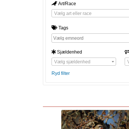
Art/Race
Vælg art eller race
Tags
Sjældenhed
Vælg sjældenhed
Ryd filter