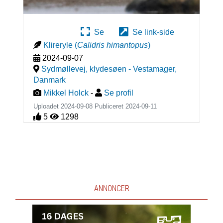
Se
Se link-side
Klireryle
(
Calidris himantopus
)
2024-09-07
Sydmøllevej, klydesøen - Vestamager
,
Danmark
Mikkel Holck
-
Se profil
Uploadet 2024-09-08 Publiceret
2024-09-11
5
1298
ANNONCER