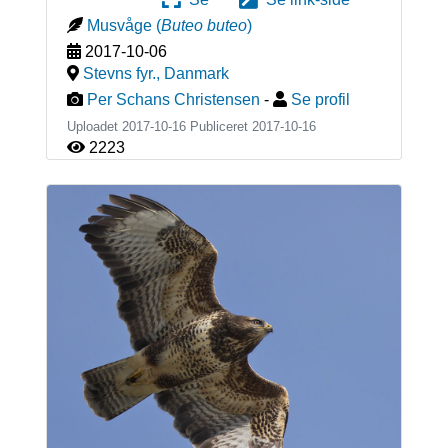
Musvåge
(
Buteo buteo
)
2017-10-06
Stevns fyr.
,
Danmark
Per Schans Christensen
-
Se profil
Uploadet 2017-10-16 Publiceret
2017-10-16
2223