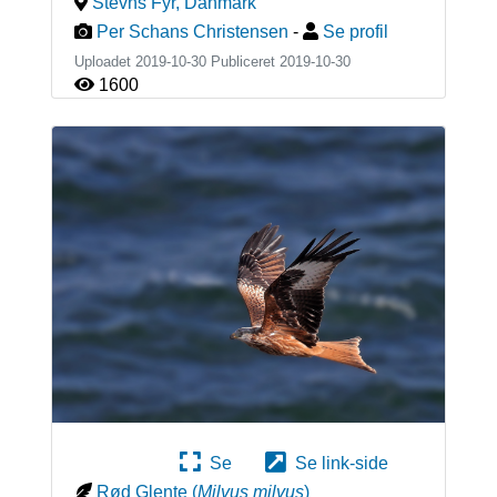
Stevns Fyr
,
Danmark
Per Schans Christensen
-
Se profil
Uploadet 2019-10-30 Publiceret
2019-10-30
1600
Se
Se link-side
Rød Glente
(
Milvus milvus
)