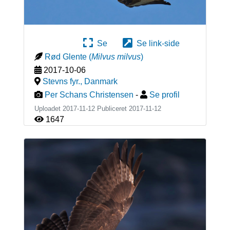
Se
Se link-side
Rød Glente
(
Milvus milvus
)
2017-10-06
Stevns fyr.
,
Danmark
Per Schans Christensen
-
Se profil
Uploadet 2017-11-12 Publiceret
2017-11-12
1647