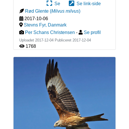
Se
Se link-side
Rød Glente
(
Milvus milvus
)
2017-10-06
Stevns Fyr
,
Danmark
Per Schans Christensen
-
Se profil
Uploadet 2017-12-04 Publiceret
2017-12-04
1768