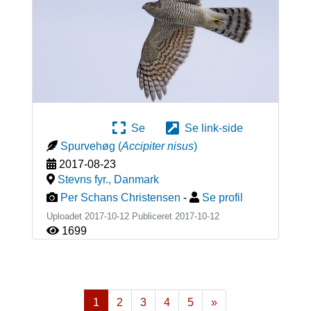
Se
Se link-side
Spurvehøg
(
Accipiter nisus
)
2017-08-23
Stevns fyr.
,
Danmark
Per Schans Christensen
-
Se profil
Uploadet 2017-10-12 Publiceret
2017-10-12
1699
1
2
3
4
5
»