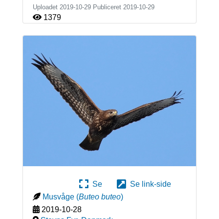
Uploadet 2019-10-29 Publiceret
2019-10-29
1379
Se
Se link-side
Musvåge
(
Buteo buteo
)
2019-10-28