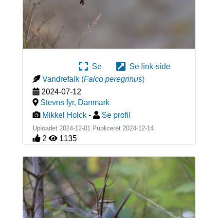
Se
Se link-side
Vandrefalk
(
Falco peregrinus
)
2024-07-12
Stevns fyr
,
Danmark
Mikkel Holck
-
Se profil
Uploadet 2024-12-01 Publiceret
2024-12-14
2
1135