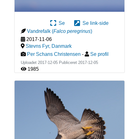
Se
Se link-side
Vandrefalk
(
Falco peregrinus
)
2017-11-06
Stevns Fyr
,
Danmark
Per Schans Christensen
-
Se profil
Uploadet 2017-12-05 Publiceret
2017-12-05
1985