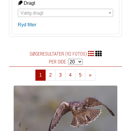
Dragt
Vælg dragt
Ryd filter
SØGERESULTATER (92 FOTOS)
PER SIDE:
1
2
3
4
5
»
Næste