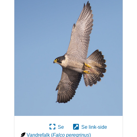
Se
Se link-side
Vandrefalk
(
Falco peregrinus
)