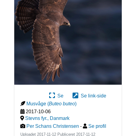
Se
Se link-side
Musvåge
(
Buteo buteo
)
2017-10-06
Stevns fyr.
,
Danmark
Per Schans Christensen
-
Se profil
Uploadet 2017-11-12 Publiceret
2017-11-12