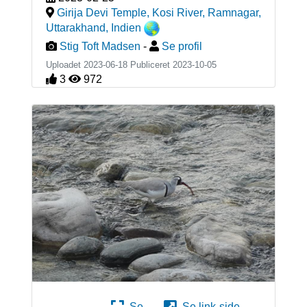
Girija Devi Temple, Kosi River, Ramnagar,
Uttarakhand
,
Indien
Stig Toft Madsen
-
Se profil
Uploadet 2023-06-18 Publiceret
2023-10-05
3
972
Se
Se link-side