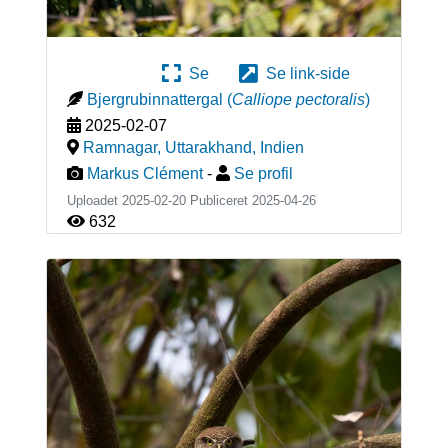
Se
Se link-side
Bjergrubinnattergal
(
Calliope pectoralis
)
2025-02-07
Ramnagar, Uttarakhand
,
Indien
Markus Clément
-
Se profil
Uploadet 2025-02-20 Publiceret
2025-04-26
632