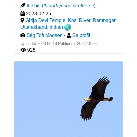
Ibisbill
(
Ibidorhyncha struthersii
)
2023-02-25
Girija Devi Temple, Kosi River, Ramnagar,
Uttarakhand
,
Indien
Stig Toft Madsen
-
Se profil
Uploadet 2023-06-18 Publiceret
2023-10-05
928