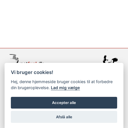
Vi bruger cookies!
support@netfugl.dk
Hej, denne hjemmeside bruger cookies til at forbedre
din brugeroplevelse.
Lad mig vælge
copyright © 2002-2023
Accepter alle
Afslå alle