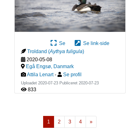
Se
Se link-side
Troldand
(
Aythya fuligula
)
2020-05-08
Egå Engsø
,
Danmark
Attila Lenart
-
Se profil
Uploadet 2020-07-23 Publiceret
2020-07-23
833
1
2
3
4
»
Næste