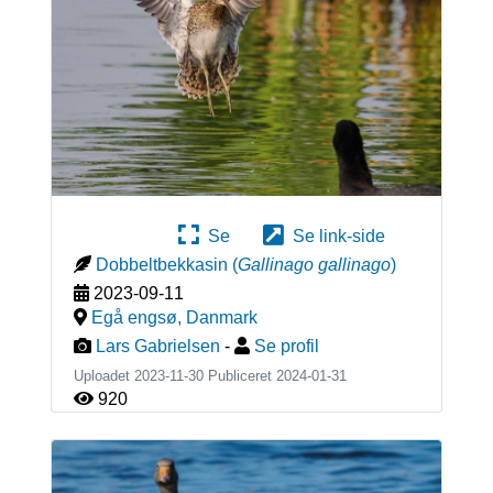
Se
Se link-side
Dobbeltbekkasin
(
Gallinago gallinago
)
2023-09-11
Egå engsø
,
Danmark
Lars Gabrielsen
-
Se profil
Uploadet 2023-11-30 Publiceret
2024-01-31
920