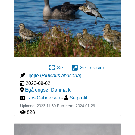
Se
Se link-side
Hjejle
(
Pluvialis apricaria
)
2023-09-02
Egå engsø
,
Danmark
Lars Gabrielsen
-
Se profil
Uploadet 2023-11-30 Publiceret
2024-01-26
828