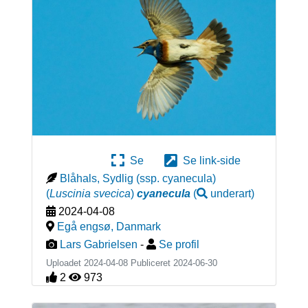
Se
Se link-side
Blåhals, Sydlig (ssp. cyanecula)
(
Luscinia svecica
)
cyanecula
(
underart
)
2024-04-08
Egå engsø
,
Danmark
Lars Gabrielsen
-
Se profil
Uploadet 2024-04-08 Publiceret
2024-06-30
2
973