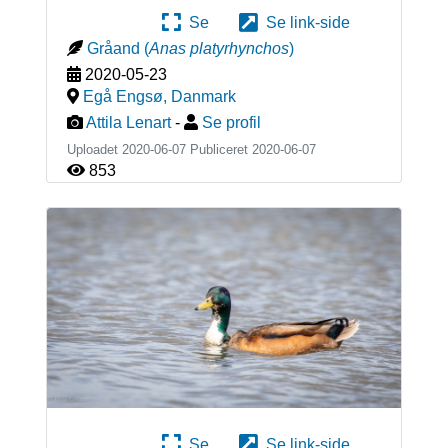
Se
Se link-side
Gråand
(
Anas platyrhynchos
)
2020-05-23
Egå Engsø
,
Danmark
Attila Lenart
-
Se profil
Uploadet 2020-06-07 Publiceret
2020-06-07
853
Se
Se link-side