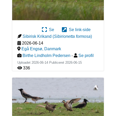
Se
Se link-side
Sibirisk Krikand
(
Sibirionetta formosa
)
2026-06-14
Egå Engsø
,
Danmark
Birthe Lindholm Pedersen
-
Se profil
Uploadet 2026-06-14 Publiceret
2026-06-15
336