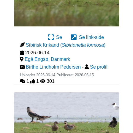
Se
Se link-side
Sibirisk Krikand
(
Sibirionetta formosa
)
2026-06-14
Egå Engsø
,
Danmark
Birthe Lindholm Pedersen
-
Se profil
Uploadet 2026-06-14 Publiceret
2026-06-15
1
1
301