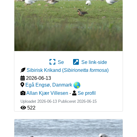
Se
Se link-side
Sibirisk Krikand
(
Sibirionetta formosa
)
2026-06-13
Egå Engsø
,
Danmark
Allan Kjær Villesen
-
Se profil
Uploadet 2026-06-13 Publiceret
2026-06-15
522