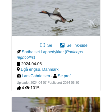
Se
Se link-side
Sorthalset Lappedykker
(
Podiceps
nigricollis
)
2024-04-05
Egå engsø
,
Danmark
Lars Gabrielsen
-
Se profil
Uploadet 2024-04-07 Publiceret
2024-06-30
4
1015