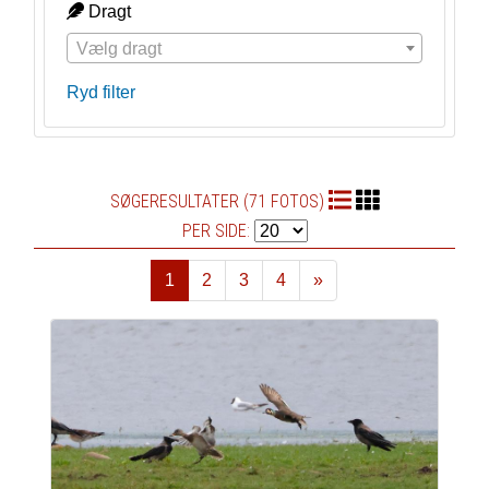
Dragt
Vælg dragt
Ryd filter
SØGERESULTATER (71 FOTOS)
PER SIDE:
1
2
3
4
»
Næste