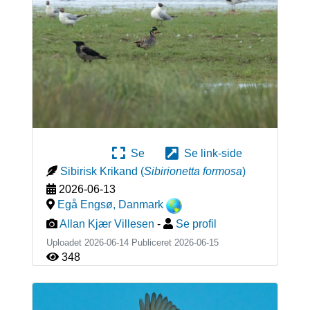
Se
Se link-side
Sibirisk Krikand
(
Sibirionetta formosa
)
2026-06-13
Egå Engsø
,
Danmark
Allan Kjær Villesen
-
Se profil
Uploadet 2026-06-14 Publiceret
2026-06-15
348