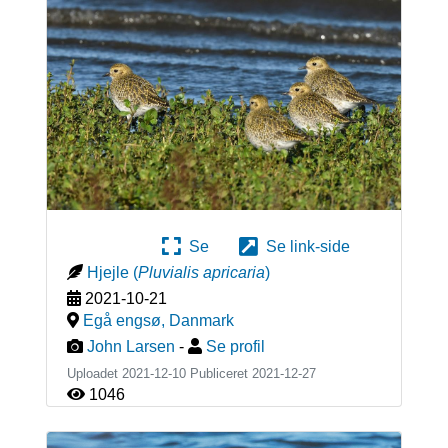
Se
Se link-side
Hjejle
(
Pluvialis apricaria
)
2021-10-21
Egå engsø
,
Danmark
John Larsen
-
Se profil
Uploadet 2021-12-10 Publiceret
2021-12-27
1046