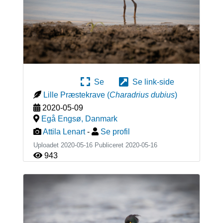
Se
Se link-side
Lille Præstekrave
(
Charadrius dubius
)
2020-05-09
Egå Engsø
,
Danmark
Attila Lenart
-
Se profil
Uploadet 2020-05-16 Publiceret
2020-05-16
943