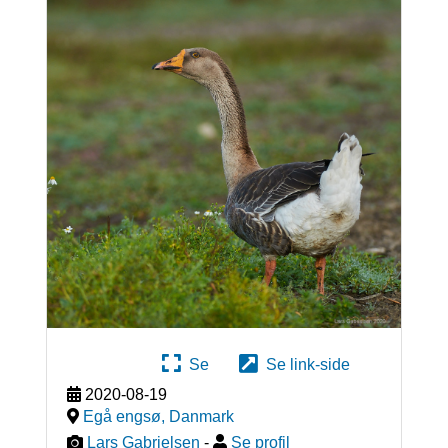
Se
Se link-side
2020-08-19
Egå engsø
,
Danmark
Lars Gabrielsen
-
Se profil