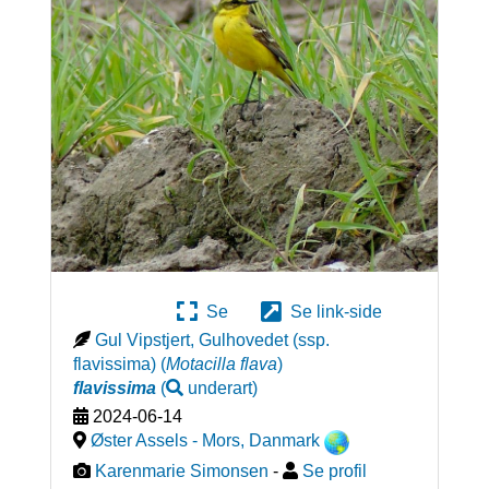
Se
Se link-side
Gul Vipstjert, Gulhovedet (ssp.
flavissima)
(
Motacilla flava
)
flavissima
(
underart
)
2024-06-14
Øster Assels - Mors
,
Danmark
Karenmarie Simonsen
-
Se profil