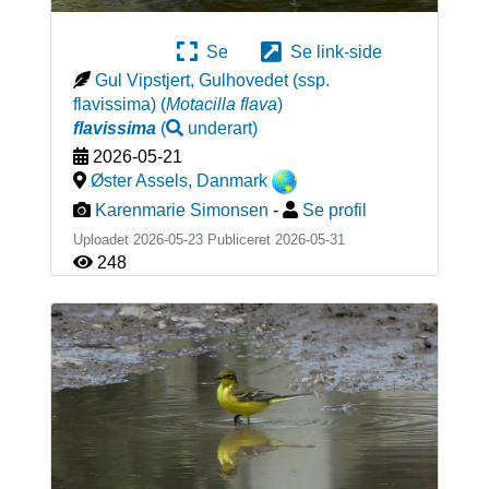
Se
Se link-side
Gul Vipstjert, Gulhovedet (ssp.
flavissima)
(
Motacilla flava
)
flavissima
(
underart
)
2026-05-21
Øster Assels
,
Danmark
Karenmarie Simonsen
-
Se profil
Uploadet 2026-05-23 Publiceret
2026-05-31
248