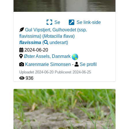
Se
Se link-side
Gul Vipstjert, Gulhovedet (ssp.
flavissima)
(
Motacilla flava
)
flavissima
(
underart
)
2024-06-20
Øster Assels
,
Danmark
Karenmarie Simonsen
-
Se profil
Uploadet 2024-06-20 Publiceret
2024-06-25
936